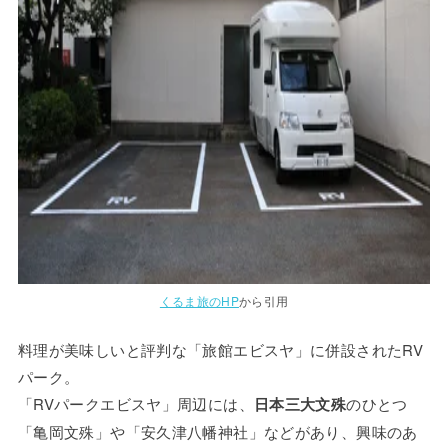
くるま旅のHP
から引用
料理が美味しいと評判な「旅館エビスヤ」に併設されたRV
パーク。
「RVパークエビスヤ」周辺には、
日本三大文殊
のひとつ
「亀岡文殊」や「安久津八幡神社」などがあり、興味のあ