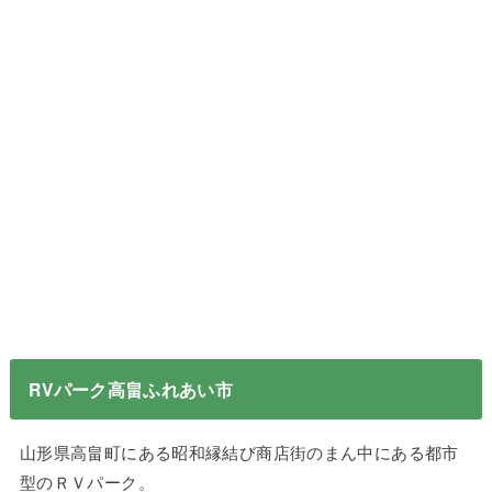
RVパーク高畠ふれあい市
山形県高畠町にある昭和縁結び商店街のまん中にある都市
型のＲＶパーク。