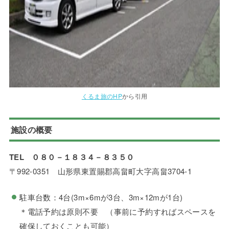
くるま旅のHP
から引用
施設の概要
TEL ０８０－１８３４－８３５０
〒992-0351 山形県東置賜郡高畠町大字高畠3704-1
駐車台数：4台(3m×6mが3台、3m×12mが1台)
＊電話予約は原則不要 （事前に予約すればスペースを
確保しておくことも可能）