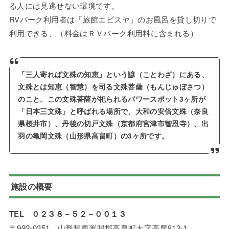
る人には見逃せない環境です。
RVパーク利用者は「旅館エビスヤ」のお風呂を貸し切りで
利用できる、（料金はＲＶパーク利用料に含まれる）
「三人寄れば文殊の知恵」という諺（ことわざ）にある、
文殊とは知恵（智慧）を司る文殊菩薩（もんじゅぼさつ）
のこと。この文殊菩薩が祀られるパワースポット3ヶ所が
「日本三文殊」と呼ばれる場所で、大和の安倍文殊（奈良
県桜井市）、丹後の切戸文殊（京都府宮津市智恩寺）、出
羽の亀岡文殊（山形県高畠町）の3ヶ所です。
施設の概要
TEL ０２３８－５２－００１３
〒992-0351 山形県東置賜郡高畠町大字高畠812-1