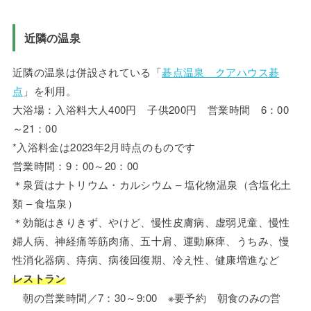
近隣の温泉
近隣の温泉は併設されている「
碁点温泉 クアハウス碁
点
」を利用。
大浴場：入浴料大人400円 子供200円 営業時間 6：00
～21：00
*入浴料金は2023年2月時点のものです
営業時間：9：00～20：00
＊泉質はナトリウム・カルシウム – 塩化物温泉（含塩化土
類 – 食塩泉）
＊効能はきりきず、やけど、慢性皮膚病、虚弱児童、慢性
婦人病、神経痛等筋肉痛、五十肩、運動麻痺、うちみ、慢
性消化器病、痔病、病後回復期、冷え性、健康増進など
レストラン
朝の営業時間／7：30～9:00 ※要予約 朝食のみの営