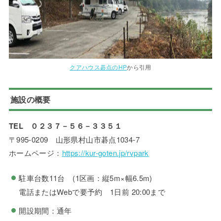
クアハウス碁点のHP
から引用
施設の概要
TEL ０２３７－５６－３３５１
〒995-0209 山形県村山市碁点1034-7
ホームページ：
https://kur-goten.jp/rvpark
駐車台数11台 (1区画：縦5m×幅6.5m)
電話またはWebで要予約 1日前 20:00まで
開設期間：通年