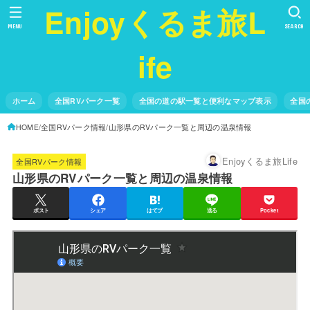
Enjoyくるま旅L
MENU
SEARCH
ife
ホーム
全国RVパーク一覧
全国の道の駅一覧と便利なマップ表示
全国
HOME
全国RVパーク情報
山形県のRVパーク一覧と周辺の温泉情報
Enjoyくるま旅Life
全国RVパーク情報
山形県のRVパーク一覧と周辺の温泉情報
ポスト
シェア
はてブ
送る
Pocket