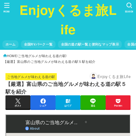
Enjoyくるま旅L
MENU
SEARCH
ife
ホーム
全国RVパーク一覧
全国の道の駅一覧と便利なマップ表示
全国
HOME
ご当地グルメが味わえる道の駅
【厳選】富山県のご当地グルメが味わえる道の駅５駅を紹介
Enjoyくるま旅Life
ご当地グルメが味わえる道の駅
【厳選】富山県のご当地グルメが味わえる道の駅５
駅を紹介
ポスト
シェア
はてブ
送る
Pocket