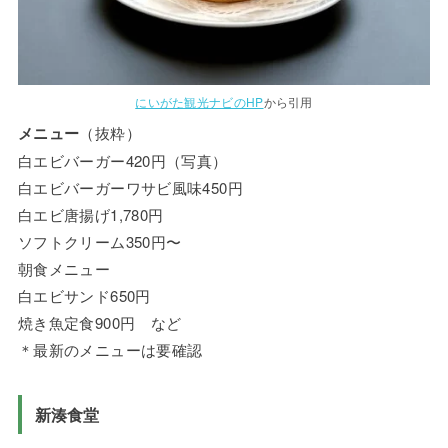
にいがた観光ナビのHP
から引用
メニュー
（抜粋）
白エビバーガー420円（写真）
白エビバーガーワサビ風味450円
白エビ唐揚げ1,780円
ソフトクリーム350円〜
朝食メニュー
白エビサンド650円
焼き魚定食900円 など
＊最新のメニューは要確認
新湊食堂