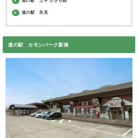
道の駅 上平 ささら館
4.
道の駅 氷見
5.
道の駅 カモンパーク新湊