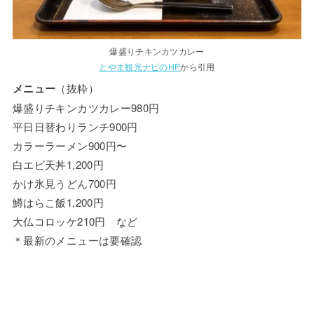
爆盛りチキンカツカレー
とやま観光ナビのHP
から引用
メニュー
（抜粋）
爆盛りチキンカツカレー980円
平日日替わりランチ900円
カラーラーメン900円〜
白エビ天丼1,200円
かけ氷見うどん700円
鱒はらこ飯1,200円
大仏コロッケ210円 など
＊最新のメニューは要確認