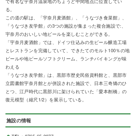
で有名な宇奈月温泉地のちょうど中間地点に位置してい
る。
この道の駅は、「宇奈月麦酒館」、「うなづき食菜館」、
「うなづき友学館」の3つの施設が集まった複合施設で:、
宇奈月のおいしい地ビールを楽しむことができる。
「宇奈月麦酒館」では、ドイツ仕込みの生ビール醸造工場
とレストランを完備していて、できたてのモルト100％の地
ビールや地ビールソフトクリーム、ランチバイキングが味
わえる
「うなづき友学館」は、黒部市歴史民俗資料館と、黒部市
立図書館宇奈月館とが併設された施設で、日本三奇矯のひ
とつ、江戸時代に黒部川に架けられていた「愛本刎橋」の
復元模型（縮尺1/2）を展示している。
施設の情報