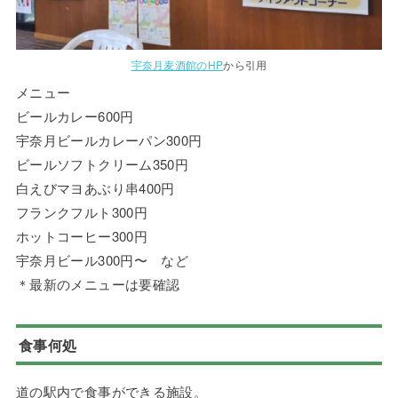
宇奈月麦酒館のHP
から引用
メニュー
ビールカレー600円
宇奈月ビールカレーパン300円
ビールソフトクリーム350円
白えびマヨあぶり串400円
フランクフルト300円
ホットコーヒー300円
宇奈月ビール300円〜 など
＊最新のメニューは要確認
食事何処
道の駅内で食事ができる施設。