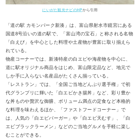
にいがた観光ナビのHP
から引用
「道の駅 カモンパーク新湊」は、富山県射水市鏡宮にある
国道8号沿いの道の駅で、「富山湾の宝石」と称される名物
「白えび」を中心とした料理や土産物が豊富に取り揃えら
れている。
物産コーナーでは、新湊特産の白エビや海産物を中心に、
道に駅オリジナル商品をはじめ、富山限定品など、地元で
しか手に入らない名産品がたくさん揃っている。
「レストラン」では、「全国ご当地どんぶり選手権」で初
代グランプリに輝いた「白エビかき揚丼」など、彩り豊か
な丼ものや贅沢な御膳、ボリューム満点の定食など本格的
な料理を味わえるほか、「ファストフードコーナー」で
は、人気の「白エビバーガー」や「白エビ天むす」、「白
エビブラックラーメン」などのご当地グルメを手軽に楽し
むことができる。