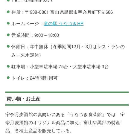
T
E
L：0765-65-2277
住所：〒938-0861 富山県黒部市宇奈月町下立686
ホームページ：
道の駅 うなづきHP
営業時間：9:00～18:00
休館日：年中無休（冬季期間12月～3月はレストランの
み、火水定休）
駐車場：小型車駐車場 75台・大型車駐車場 3台
トイレ：24時間利用可
買い物・お土産
宇奈月麦酒館の真向いにある「うなづき食菜館」では、宇
奈月麦酒館のオリジナル商品に加え、富山や黒部の特産
品、各種土産品を販売している。