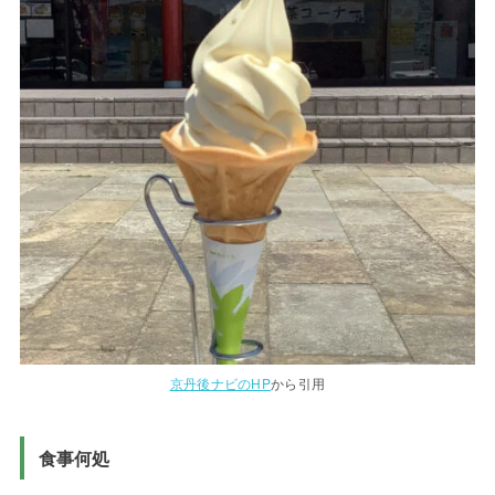
京丹後ナビのHP
から引用
食事何処