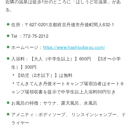
近隣の温泉は徒歩1分のところに「はしうど荘温泉」があ
る。
住所：〒627-0201京都府京丹後市丹後町間人632-1
Tel ：772-75-2212
ホームページ：
https://www.hashiudosou.com/
入浴料：【大人（中学生以上）】600円 【3才〜小学
生）】300円
＊【幼児（2才以下）】は無料
＊てんきてんき丹後オートキャンプ場宿泊者はオートキ
ャンプ場領収書を提示で中学生以上入浴料50円引き
お風呂の特徴：サウナ、露天風呂、水風呂
アメニティ：ボディソープ、 リンスインシャンプー、ド
ライヤー