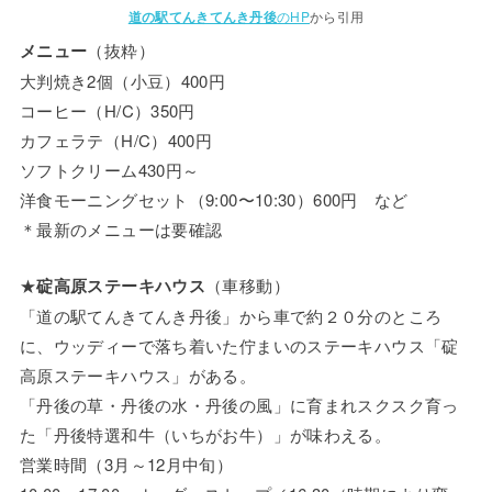
道の駅てんきてんき丹後
のHP
から引用
メニュー
（抜粋）
大判焼き2個（小豆）400円
コーヒー（H/C）350円
カフェラテ（H/C）400円
ソフトクリーム430円～
洋食モーニングセット（9:00〜10:30）600円 など
＊最新のメニューは要確認
★
碇高原ステーキハウス
（車移動）
「道の駅てんきてんき丹後」から車で約２０分のところ
に、ウッディーで落ち着いた佇まいのステーキハウス「碇
高原ステーキハウス」がある。
「丹後の草・丹後の水・丹後の風」に育まれスクスク育っ
た「丹後特選和牛（いちがお牛）」が味わえる。
営業時間（3月～12月中旬）