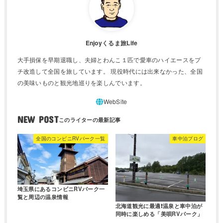
Enjoyくるま旅Life
大手損保を早期退職し、夫婦とわんこ１匹で愛車のハイエースをプ
チ改造して全国を旅しています。 現役時代には出来なかった、全国
の美味いものと観光地巡りを楽しんでいます。
NEW POST
全国のコンビニRVパーク一覧
車中泊プログ
埼玉県にあるコンビニRVパーク一
覧と周辺の温泉情報
北海道観光に最適❗️温泉と車中泊が
同時に楽しめる「美唄RVパーク」