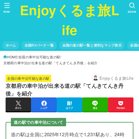
Enjoyくるま旅L
MENU
SEARCH
ife
ホーム
全国RVパーク一覧
全国の道の駅一覧と便利なマップ表示
全国
HOME
全国の車中泊可能な道の駅
京都府の車中泊が出来る道の駅「てんきてんき丹後」を紹介
Enjoyくるま旅Life
全国の車中泊可能な道の駅
京都府の車中泊が出来る道の駅「てんきてんき丹
後」を紹介
ポスト
シェア
はてブ
送る
Pocket
道の駅での車中泊について
道の駅は全国に2025年12月時点で1,231駅あり、24時