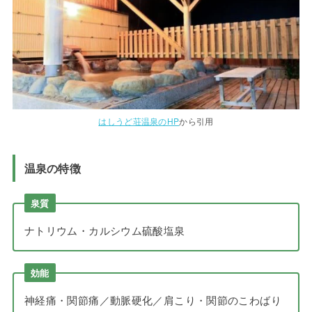
はしうど荘温泉のHP
から引用
温泉の特徴
泉質
ナトリウム・カルシウム硫酸塩泉
効能
神経痛・関節痛／動脈硬化／肩こり・関節のこわばり