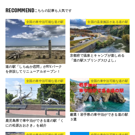
RECOMMEND
全国の車中泊可能な道の駅
全国の温泉施設がある道の駅
京都府で温泉とキャンプが楽しめる
「道の駅スプリングスひよし」
道の駅「しらぬか恋問」がRVパーク
を併設してリニューアルオープン！
全国の車中泊可能な道の駅
全国の車中泊可能な道の駅
厳選！岩手県の車中泊ができる道の駅
３選
鹿児島県で車中泊ができる道の駅「く
にの松原おおさき」を紹介
全国の車中泊可能な道の駅
全国の車中泊可能な道の駅