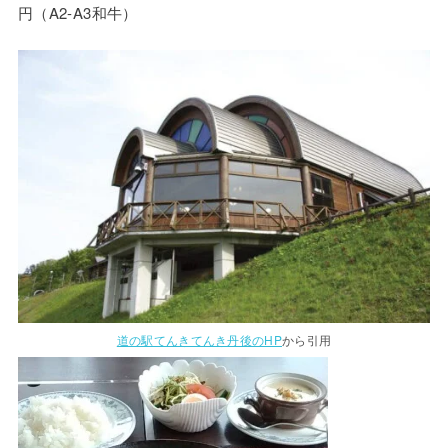
円（A2-A3和牛）
道の駅てんきてんき丹後のHP
から引用