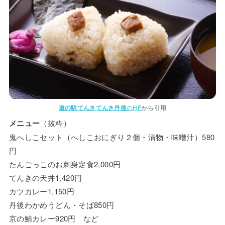
道の駅てんきてんき丹後
のHP
から引用
メニュー
（抜粋）
鬼へしこセット（へしこおにぎり２個・漬物・味噌汁）580
円
たんごっこのお刺身定食2,000円
てんきの天丼1,420円
カツカレー1,150円
丹後わかめうどん・そば850円
京の鯖カレー920円 など