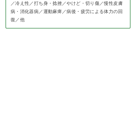
／冷え性／打ち身・捻挫／やけど・切り傷／慢性皮膚
病・消化器病／運動麻痺／病後・疲労による体力の回
復／他