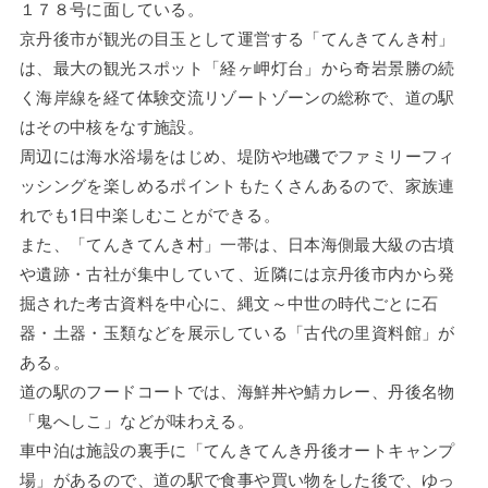
１７８号に面している。
京丹後市が観光の目玉として運営する「てんきてんき村」
は、最大の観光スポット「経ヶ岬灯台」から奇岩景勝の続
く海岸線を経て体験交流リゾートゾーンの総称で、道の駅
はその中核をなす施設。
周辺には海水浴場をはじめ、堤防や地磯でファミリーフィ
ッシングを楽しめるポイントもたくさんあるので、家族連
れでも1日中楽しむことができる。
また、「てんきてんき村」一帯は、日本海側最大級の古墳
や遺跡・古社が集中していて、近隣には京丹後市内から発
掘された考古資料を中心に、縄文～中世の時代ごとに石
器・土器・玉類などを展示している「古代の里資料館」が
ある。
道の駅のフードコートでは、海鮮丼や鯖カレー、丹後名物
「鬼へしこ」などが味わえる。
車中泊は施設の裏手に「てんきてんき丹後オートキャンプ
場」があるので、道の駅で食事や買い物をした後で、ゆっ